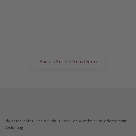
Sie haben Schmerzen?
Unsere erfahrenen Physiotherapeuten und
Physiotherapeutinnen helfen Ihnen die Schmerzen zu
bekämpfen.
Buchen Sie jetzt Ihren Termin
Physotherapie Burda & Klein - Unser Team steht Ihnen jederzeit zur
Verfügung.