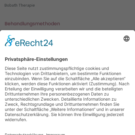
Bobath Therapie
Behandlungsmethoden
Vojta Therapie
Cranio Sacrale Therapie
Schröpf Therapie
Kinesio Taping
Anschrift
Hauptstraße 39 | 35516 Münzenberg
Kontakt
Telefon: 06033 - 68886
e-Mail: info@physio-gambach.de